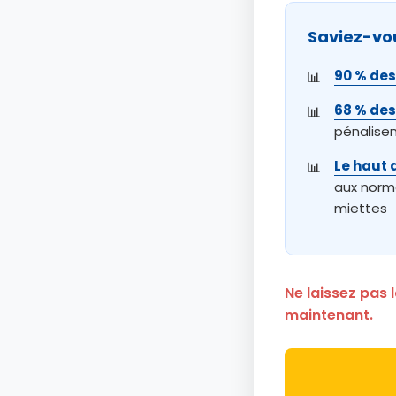
Saviez-vou
90 % des
68 % des
pénalisen
Le haut d
aux norme
miettes
Ne laissez pas 
maintenant.