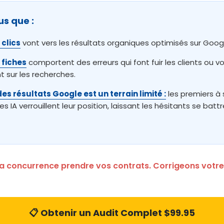
s que :
 clics
vont vers les résultats organiques optimisés sur Goog
 fiches
comportent des erreurs qui font fuir les clients ou v
t sur les recherches.
es résultats Google est un terrain limité :
les premiers à
s IA verrouillent leur position, laissant les hésitants se battr
la concurrence prendre vos contrats. Corrigeons votre v
📋 Obtenir un Audit Complet $99.95