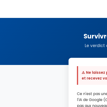
Survivr
Le verdict 
⚠️ Ne laissez
et recevez v
Ce n'est pas une
l'IA de Google 
pas aux nouvea