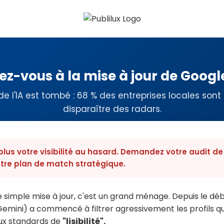
ez-vous à la mise à jour de Googl
de l'IA est tombé : 68 % des entreprises locales sont
disparaître des radars.
 plus votre visibilité au hasard. Demandez votre audit de
otre plan de match stratégique.
 simple mise à jour, c'est un grand ménage. Depuis le déb
(Gemini) a commencé à filtrer agressivement les profils q
ux standards de
"lisibilité".