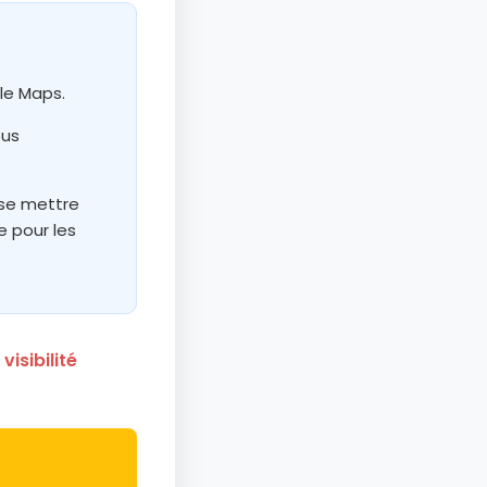
le Maps.
ous
 se mettre
e pour les
isibilité