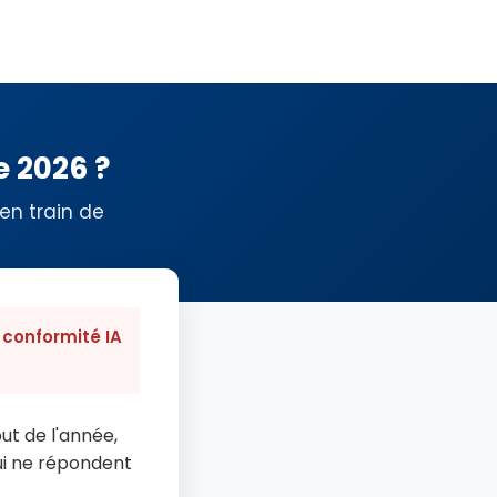
e 2026 ?
 en train de
 conformité IA
ut de l'année,
ui ne répondent