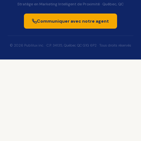
Stratège en Marketing Intelligent de Proximité · Québec, QC
Communiquer avec notre agent
© 2026 Publilux inc. · C.P. 34135, Québec QC G1G 6P2 · Tous droits réservés