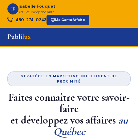
Isabelle Fouquet
IF
Affiliée indépendante
1-450-274-0243
Ma CarteAffaire
Publi
lux
STRATÈGE EN MARKETING INTELLIGENT DE
PROXIMITÉ
Faites connaître votre savoir-
faire
et développez vos affaires
au
Québec