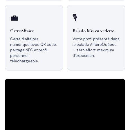
💼
🎙️
CarteAffaire
Balado Mis en vedette
Carte d'affaires
Votre profil présenté dans
numérique avec QR code,
le balado AffaireQuébec
partage NFC et profil
— zéro effort, maximum
personnel
d'exposition.
téléchargeable.