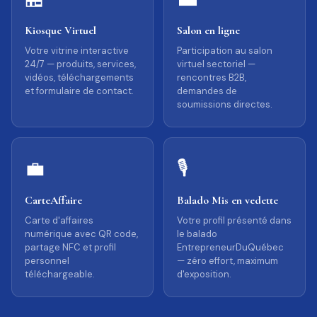
Kiosque Virtuel
Salon en ligne
Votre vitrine interactive
Participation au salon
24/7 — produits, services,
virtuel sectoriel —
vidéos, téléchargements
rencontres B2B,
et formulaire de contact.
demandes de
soumissions directes.
💼
🎙️
CarteAffaire
Balado Mis en vedette
Carte d'affaires
Votre profil présenté dans
numérique avec QR code,
le balado
partage NFC et profil
EntrepreneurDuQuébec
personnel
— zéro effort, maximum
téléchargeable.
d'exposition.